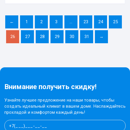
←
1
2
3
…
23
24
25
26
27
28
29
30
31
→
Внимание получить скидку!
Узнайте лучшее предложение на наши товары, чтобы
создать идеальный климат в вашем доме. Наслаждайтесь
прохладой и комфортом каждый день!