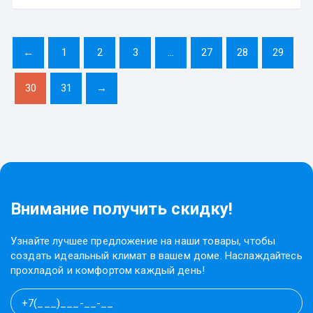
←
1
2
3
…
27
28
29
30
31
→
Внимание получить скидку!
Узнайте лучшее предложение на наши товары, чтобы
создать идеальный климат в вашем доме. Наслаждайтесь
прохладой и комфортом каждый день!