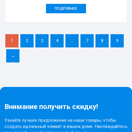
ПОДРОБНЕЕ
1
2
3
4
…
7
8
9
→
Внимание получить скидку!
Узнайте лучшее предложение на наши товары, чтобы
создать идеальный климат в вашем доме. Наслаждайтесь