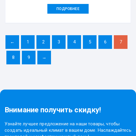
ПОДРОБНЕЕ
←
1
2
3
4
5
6
7
8
9
→
Внимание получить скидку!
Узнайте лучшее предложение на наши товары, чтобы
создать идеальный климат в вашем доме. Наслаждайтесь