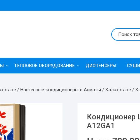
РЫ
ТЕПЛОВОЕ ОБОРУДОВАНИЕ
ДИСПЕНСЕРЫ
СУШИ
ти сплит системы
оновые обогреватели
Напольные
Настенные тепловентилятор
ахстане
/
Настенные кондиционеры в Алматы / Казахстане
/
К
овые завесы
Электроконвекторы
льные
Мобильные кондиционеры
иционеры LG
Кондиционеры OTEX
Кондиционер L
A12GA1