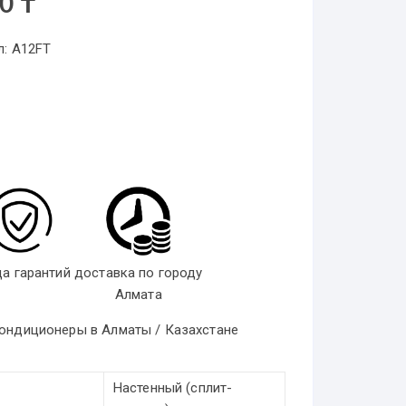
00
₸
л:
A12FT
да гарантий
доставка по городу
Алмата
ондиционеры в Алматы / Казахстане
Настенный (сплит-