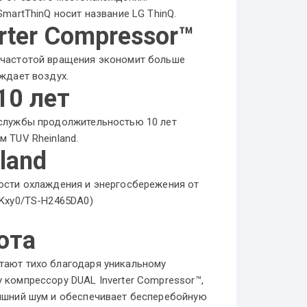
SmartThinQ носит название LG ThinQ.
rter Compressor™
 частотой вращения экономит больше
ждает воздух.
10 лет
службы продолжительностью 10 лет
 TUV Rheinland.
land
ости охлаждения и энергосбережения от
2Kxy0/TS-H2465DA0)
ота
ают тихо благодаря уникальному
 компрессору DUAL Inverter Compressor™,
ишний шум и обеспечивает бесперебойную