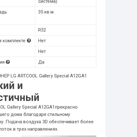
система)
адь
35 кв.м.
R32
 в комплекте
Нет
Нет
гия
Да
 LG ARTCOOL Gallery Special A12GA1
кий и
стичный
L Gallery Special A12GA1прекрасно
ашего дома благодаря стильному
у. Подача воздуха 3D обеспечивает более
поток в трех направлениях.