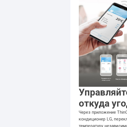
Управляйт
откуда уг
Через приложение Thin
кондиционер LG, перек
температуру независим