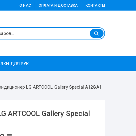
О НАС
ОПЛАТА И ДОСТАВКА
КОНТАКТЫ
ЛКИ ДЛЯ РУК
ы
Напольно-потолочные
Масляные обогреватели
ондиционер LG ARTCOOL Gallery Special A12GA1
кондиционеры
Кондиционеры АЛМАКОМ
G ARTCOOL Gallery Special